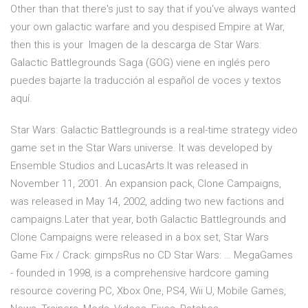
Other than that there's just to say that if you've always wanted
your own galactic warfare and you despised Empire at War,
then this is your Imagen de la descarga de Star Wars:
Galactic Battlegrounds Saga (GOG) viene en inglés pero
puedes bajarte la traducción al español de voces y textos
aquí.
Star Wars: Galactic Battlegrounds is a real-time strategy video
game set in the Star Wars universe. It was developed by
Ensemble Studios and LucasArts.It was released in
November 11, 2001. An expansion pack, Clone Campaigns,
was released in May 14, 2002, adding two new factions and
campaigns.Later that year, both Galactic Battlegrounds and
Clone Campaigns were released in a box set, Star Wars
Game Fix / Crack: gimpsRus no CD Star Wars: … MegaGames
- founded in 1998, is a comprehensive hardcore gaming
resource covering PC, Xbox One, PS4, Wii U, Mobile Games,