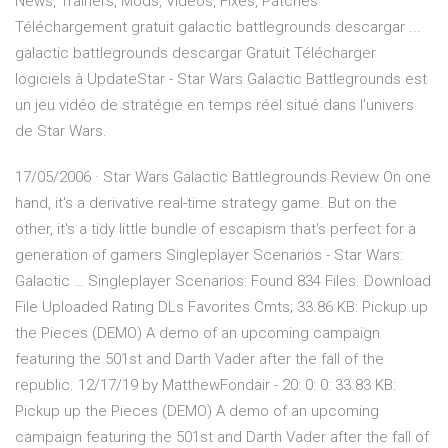
News, Trainers, Mods, Videos, Fixes, Patches
Téléchargement gratuit galactic battlegrounds descargar ...
galactic battlegrounds descargar Gratuit Télécharger
logiciels à UpdateStar - Star Wars Galactic Battlegrounds est
un jeu vidéo de stratégie en temps réel situé dans l’univers
de Star Wars.
17/05/2006 · Star Wars Galactic Battlegrounds Review On one
hand, it's a derivative real-time strategy game. But on the
other, it's a tidy little bundle of escapism that's perfect for a
generation of gamers Singleplayer Scenarios - Star Wars:
Galactic … Singleplayer Scenarios: Found 834 Files. Download
File Uploaded Rating DLs Favorites Cmts; 33.86 KB: Pickup up
the Pieces (DEMO) A demo of an upcoming campaign
featuring the 501st and Darth Vader after the fall of the
republic. 12/17/19 by MatthewFondair - 20: 0: 0: 33.83 KB:
Pickup up the Pieces (DEMO) A demo of an upcoming
campaign featuring the 501st and Darth Vader after the fall of