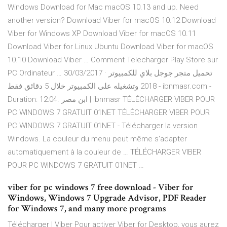
Windows Download for Mac macOS 10.13 and up. Need
another version? Download Viber for macOS 10.12 Download
Viber for Windows XP Download Viber for macOS 10.11
Download Viber for Linux Ubuntu Download Viber for macOS
10.10 Download Viber … Comment Telecharger Play Store sur
PC Ordinateur … 30/03/2017 · تحميل متجر جوجل بلاي للكمبيوتر
2018 وتشغيله على الكمبيوتر خلال 5 دقائق فقط - ibnmasr.com -
Duration: 12:04. ابن مصر | ibnmasr TÉLÉCHARGER VIBER POUR
PC WINDOWS 7 GRATUIT 01NET TÉLÉCHARGER VIBER POUR
PC WINDOWS 7 GRATUIT 01NET - Télécharger la version
Windows. La couleur du menu peut même s'adapter
automatiquement à la couleur de … TÉLÉCHARGER VIBER
POUR PC WINDOWS 7 GRATUIT 01NET …
viber for pc windows 7 free download - Viber for
Windows, Windows 7 Upgrade Advisor, PDF Reader
for Windows 7, and many more programs
Télécharger | Viber Pour activer Viber for Desktop, vous aurez