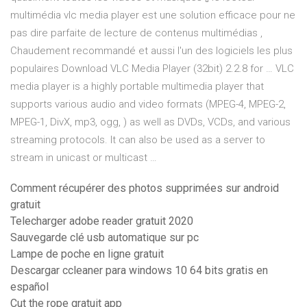
multimédia vlc media player est une solution efficace pour ne
pas dire parfaite de lecture de contenus multimédias ,
Chaudement recommandé et aussi l'un des logiciels les plus
populaires Download VLC Media Player (32bit) 2.2.8 for … VLC
media player is a highly portable multimedia player that
supports various audio and video formats (MPEG-4, MPEG-2,
MPEG-1, DivX, mp3, ogg, ) as well as DVDs, VCDs, and various
streaming protocols. It can also be used as a server to
stream in unicast or multicast …
Comment récupérer des photos supprimées sur android
gratuit
Telecharger adobe reader gratuit 2020
Sauvegarde clé usb automatique sur pc
Lampe de poche en ligne gratuit
Descargar ccleaner para windows 10 64 bits gratis en
español
Cut the rope gratuit app